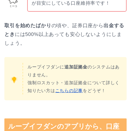
が目安にしている口座維持率です！
ミーコ
取引を始めたばかり
の頃や、証券口座から
出金する
とき
には500%以上あっても安心しないようにしま
しょう。
ループイフダンに
追加証拠金
のシステムはあ
りません。
強制ロスカット・追加証拠金について詳しく
知りたい方は
こちらの記事
をどうぞ！
ループイフダンのアプリから、口座