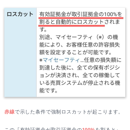
赤線
で示した条件で強制ロスカットが起こります。
この『有効証拠金が取引証拠金の
100%
を割ると』