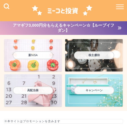
アマギフ3,000円分もらえるキャンペーン☆【ループイフ
ダン】
新NISA
株主優待
高配当株
キャンペーン
※本サイトはプロモーションを含みます