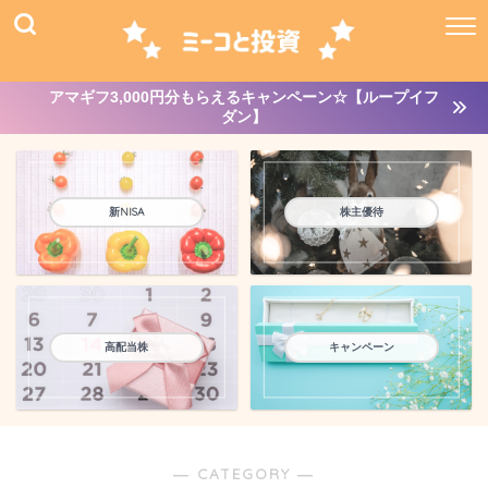
アマギフ3,000円分もらえるキャンペーン☆【ループイフ
ダン】
新NISA
株主優待
高配当株
キャンペーン
― CATEGORY ―