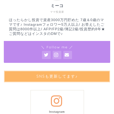
ミーコ
ママ投資家
ほったらかし投資で資産3000万円貯めた 7歳＆0歳のマ
マです♪ Instagramフォロワー5万人以上/ お答えしたご
質問は8000件以上/ AFP/FP2級/簿記2級/投資歴約8年★
ご質問などはインスタのDMで♪
＼ Follow me ／
SNSも更新してます♪
Instagram