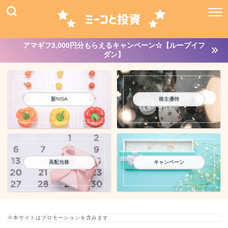
アマギフ3,000円分もらえるキャンペーン☆【ループイフ
ダン】
新NISA
株主優待
高配当株
キャンペーン
※本サイトはプロモーションを含みます