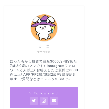
ミーコ
ママ投資家
ほったらかし投資で資産3000万円貯めた
7歳＆0歳のママです♪ Instagramフォロ
ワー5万人以上/ お答えしたご質問は8000
件以上/ AFP/FP2級/簿記2級/投資歴約8
年★ ご質問などはインスタのDMで♪
＼ Follow me ／