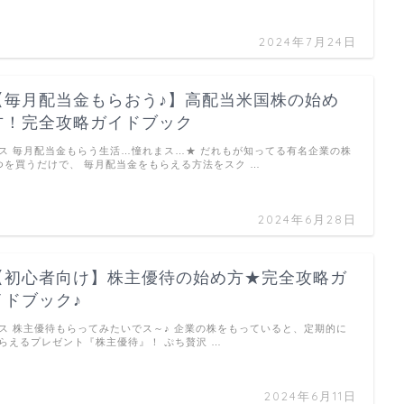
2024年7月24日
【毎月配当金もらおう♪】高配当米国株の始め
方！完全攻略ガイドブック
ス 毎月配当金もらう生活…憧れまス…★ だれもが知ってる有名企業の株
つを買うだけで、 毎月配当金をもらえる方法をスク …
2024年6月28日
【初心者向け】株主優待の始め方★完全攻略ガ
イドブック♪
ス 株主優待もらってみたいでス～♪ 企業の株をもっていると、定期的に
らえるプレゼント『株主優待』！ ぷち贅沢 …
2024年6月11日