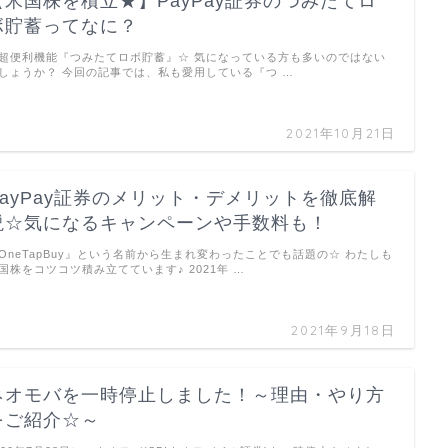
【米国株を積立★】PayPay証券のつみたてロ
ボ貯蓄ってなに？
超便利機能『つみたてロボ貯蓄』☆ 気になっている方も多いのではない
しょうか？ 今回の記事では、私も愛用している『つ …
2021年10月21日
PayPay証券のメリット・デメリットを徹底解
説☆気になるキャンペーンや手数料も！
OneTapBuy』という名前から生まれ変わったことでも話題の☆ わたしも
国株をコツコツ積み立てています♪ 2021年 …
2021年9月18日
ネオモバを一時停止しました！～理由・やり方
をご紹介☆～