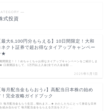
CATEGORY ―
株式投資
【最大6,100円分もらえる】10日間限定！大和
コネクト証券で超お得なタイアップキャンペー
ン★
期間限定！！！めちゃくちゃお得なタイアップキャンペーンをご紹介しま
★ 口座開設をして、1万円以上入金(全ての入金金額 …
2025年5月1日
【毎月配当金もらおう♪】高配当日本株の始め
方！完全攻略ガイドブック
ス 毎月配当金もらう生活…憧れまス…★ わたしたちにとって身近な日本
を組み合わせて 毎月配当金をもらえる方法をスクシ …