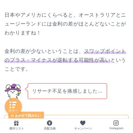
日本やアメリカにくらべると、オーストラリアとニ
ュージーランドには金利の差がほとんどないことが
わかりますね！
金利の差が少ないということは、
スワップポイント
のプラス・マイナスが逆転する可能性が高い
という
ことです。
リサーチ不足を痛感しました…
ミーコ
目次へ
ループイフダンのリスクとは？
Instagram
優待リスト
高配当株
キャンペーン
対策方法を徹底解説☆～ロスカ