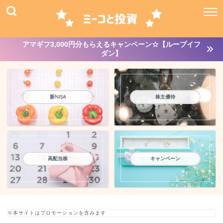
アマギフ3,000円分もらえるキャンペーン☆【ループイフ
ダン】
新NISA
株主優待
高配当株
キャンペーン
※本サイトはプロモーションを含みます