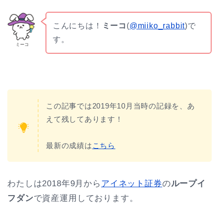
こんにちは！
ミーコ
(
@miiko_rabbit
)で
す。
ミーコ
この記事では2019年10月当時の記録を、あ
えて残してあります！
最新の成績は
こちら
わたしは2018年9月から
アイネット証券
の
ループイ
フダン
で資産運用しております。