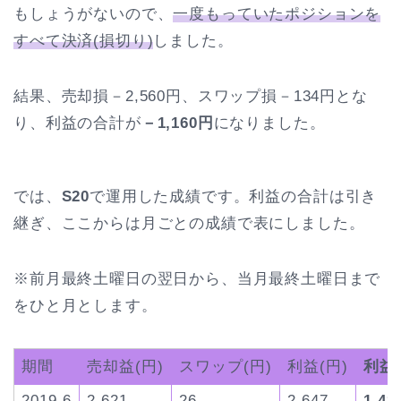
もしょうがないので、
一度もっていたポジションを
すべて決済(損切り)
しました。
結果、売却損－2,560円、スワップ損－134円とな
り、利益の合計が
－1,160円
になりました。
では、
S20
で運用した成績です。利益の合計は引き
継ぎ、ここからは月ごとの成績で表にしました。
※前月最終土曜日の翌日から、当月最終土曜日まで
をひと月とします。
期間
売却益(円)
スワップ(円)
利益(円)
利益
2019.6
2,621
26
2,647
1,48