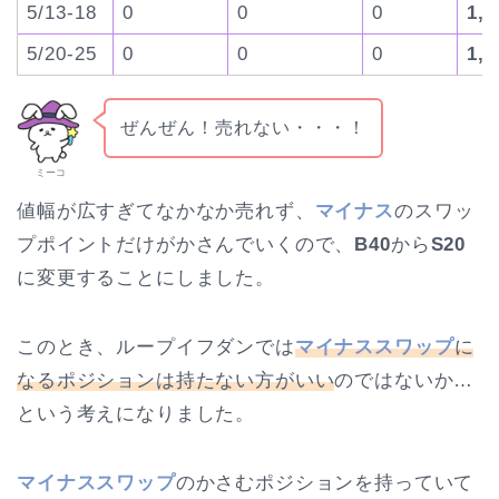
5/13-18
0
0
0
1,5
5/20-25
0
0
0
1,5
ぜんぜん！売れない・・・！
ミーコ
値幅が広すぎてなかなか売れず、
マイナス
のスワッ
プポイントだけがかさんでいくので、
B40
から
S20
に変更することにしました。
このとき、ループイフダンでは
マイナススワップ
に
なるポジションは持たない方がいい
のではないか…
という考えになりました。
マイナススワップ
のかさむポジションを持っていて