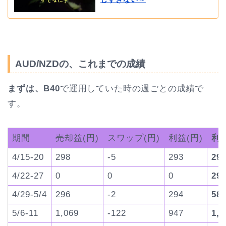
AUD/NZDの、これまでの成績
まずは、B40
で運用していた時の週ごとの成績で
す。
期間
売却益(円)
スワップ(円)
利益(円)
利
4/15-20
298
-5
293
29
4/22-27
0
0
0
29
4/29-5/4
296
-2
294
58
5/6-11
1,069
-122
947
1,5