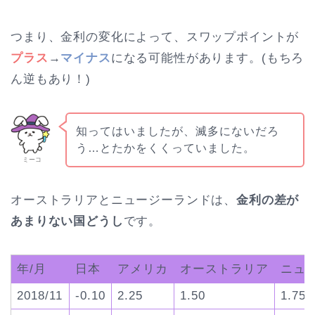
つまり、金利の変化によって、スワップポイントが
プラス
→
マイナス
になる可能性があります。(もちろ
ん逆もあり！)
知ってはいましたが、滅多にないだろ
う…とたかをくくっていました。
ミーコ
オーストラリアとニュージーランドは、
金利の差が
あまりない国どうし
です。
年/月
日本
アメリカ
オーストラリア
ニュ
2018/11
-0.10
2.25
1.50
1.75