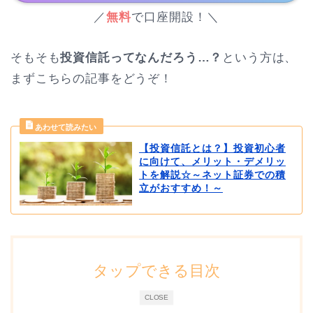
／
無料
で口座開設！＼
そもそも
投資信託ってなんだろう…？
という方は、
まずこちらの記事をどうぞ！
【投資信託とは？】投資初心者
に向けて、メリット・デメリッ
トを解説☆～ネット証券での積
立がおすすめ！～
タップできる目次
CLOSE