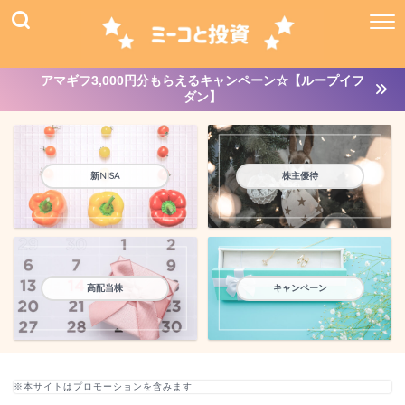
アマギフ3,000円分もらえるキャンペーン☆【ループイフ
ダン】
新NISA
株主優待
高配当株
キャンペーン
※本サイトはプロモーションを含みます