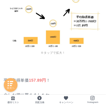
※タップで拡大！
平均取得単価
157.89円
！
目次へ
少しお得に買えましたね。
Instagram
優待リスト
高配当株
キャンペーン