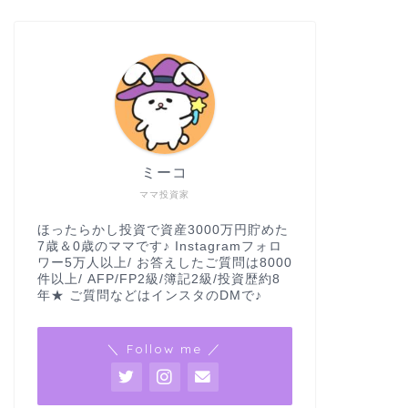
ミーコ
ママ投資家
ほったらかし投資で資産3000万円貯めた
7歳＆0歳のママです♪ Instagramフォロ
ワー5万人以上/ お答えしたご質問は8000
件以上/ AFP/FP2級/簿記2級/投資歴約8
年★ ご質問などはインスタのDMで♪
＼ Follow me ／