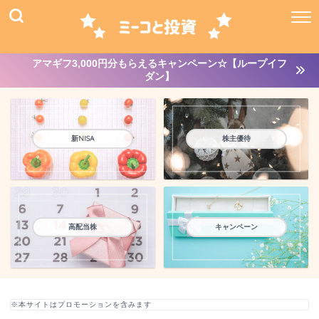
アマギフ3,000円分もらえるキャンペーン☆【ループイフ
ダン】
新NISA
株主優待
高配当株
キャンペーン
※本サイトはプロモーションを含みます