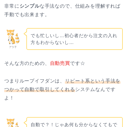
非常に
シンプル
な
手法なので、仕組みを理解すれば
手動でも出来ます。
でも忙しいし…初心者だから注文の入れ
方もわからないし…
アラ子
そんな方のための、
自動売買
です☆
つまりループイフダンは、
リピート系という手法を
つかって自動で取引してくれる
システムなんです
よ！
自動で？！じゃあ何も分からなくてもで