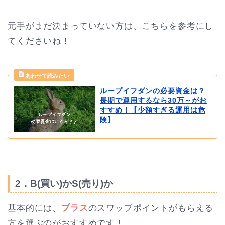
元手がまだ決まっていない方は、こちらを参考にし
てくださいね！
ループイフダンの必要資金は？
長期で運用するなら30万～がお
すすめ！【少額すぎる運用は危
険】
2．B(買い)かS(売り)か
基本的には、
プラス
のスワップポイントがもらえる
方を選ぶのがおすすめです！