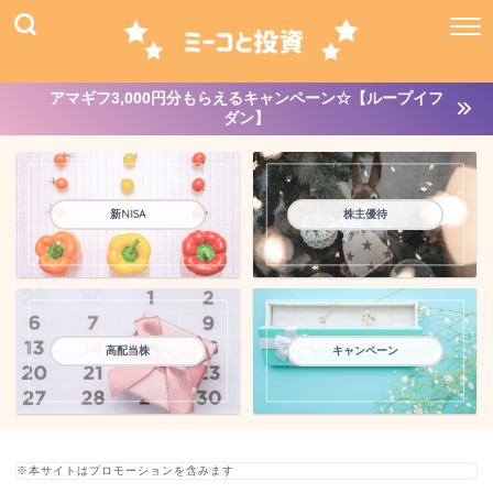
アマギフ3,000円分もらえるキャンペーン☆【ループイフ
ダン】
新NISA
株主優待
高配当株
キャンペーン
※本サイトはプロモーションを含みます