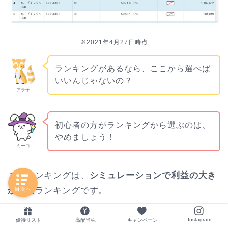
※2021年4月27日時点
ランキングがあるなら、ここから選べば
いいんじゃないの？
アラ子
初心者の方がランキングから選ぶのは、
やめましょう！
ミーコ
このランキングは、
シミュレーションで利益の大き
かった
ランキングです。
目次へ
Instagram
利益が大きい＝ハイリスク
優待リスト
高配当株
キャンペーン