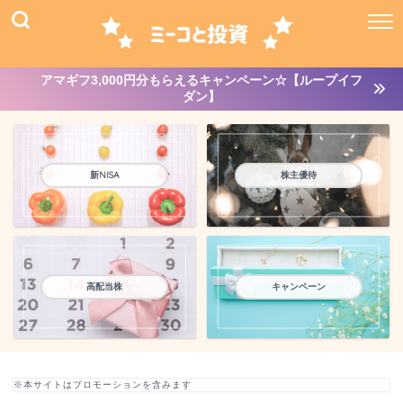
アマギフ3,000円分もらえるキャンペーン☆【ループイフ
ダン】
新NISA
株主優待
高配当株
キャンペーン
※本サイトはプロモーションを含みます