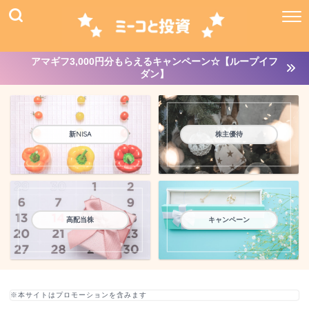
アマギフ3,000円分もらえるキャンペーン☆【ループイフ
ダン】
新NISA
株主優待
高配当株
キャンペーン
※本サイトはプロモーションを含みます