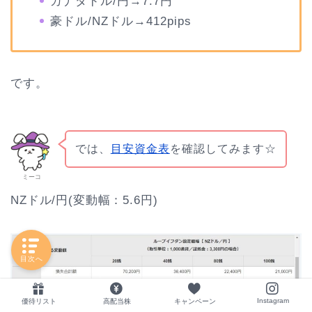
カナダドル/円→7.7円
豪ドル/NZドル→412pips
です。
では、
目安資金表
を確認してみます☆
ミーコ
NZドル/円(変動幅：5.6円)
目次へ
Instagram
優待リスト
高配当株
キャンペーン