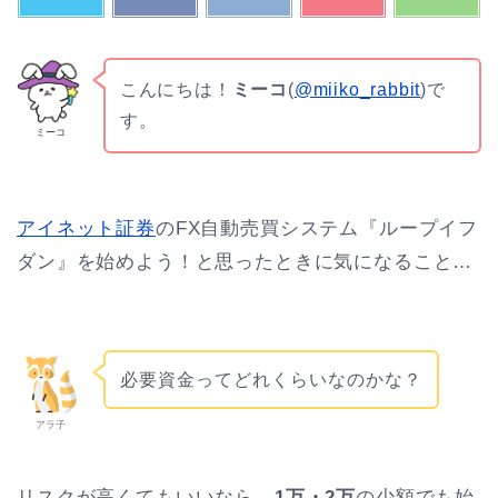
こんにちは！
ミーコ
(
@miiko_rabbit
)で
す。
ミーコ
アイネット証券
のFX自動売買システム『ループイフ
ダン』を始めよう！と思ったときに気になること…
必要資金ってどれくらいなのかな？
アラ子
リスクが高くてもいいなら、
1万・2万
の少額でも始