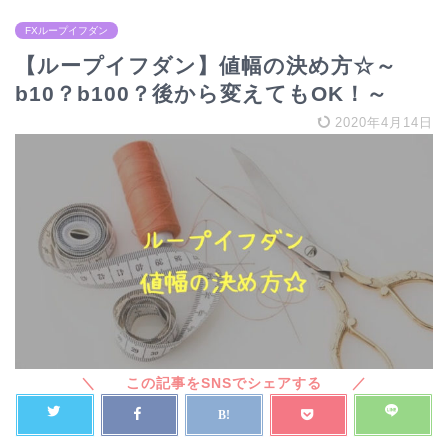
FXループイフダン
【ループイフダン】値幅の決め方☆～
b10？b100？後から変えてもOK！～
2020年4月14日