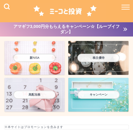
アマギフ3,000円分もらえるキャンペーン☆【ループイフ
ダン】
新NISA
株主優待
高配当株
キャンペーン
※本サイトはプロモーションを含みます