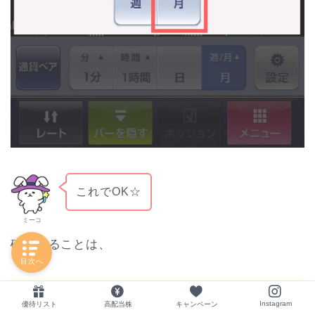
これでOK☆
ミーコ
確認することは、
目次へ
Instagram
優待リスト
高配当株
キャンペーン
現在いくら？