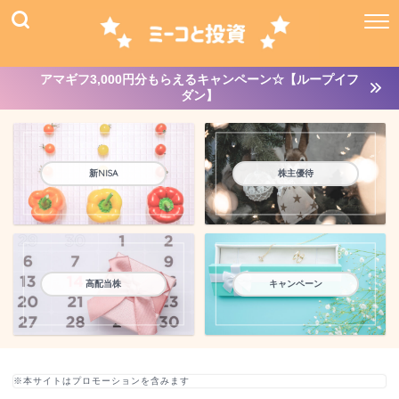
アマギフ3,000円分もらえるキャンペーン☆【ループイフ
ダン】
新NISA
株主優待
高配当株
キャンペーン
※本サイトはプロモーションを含みます