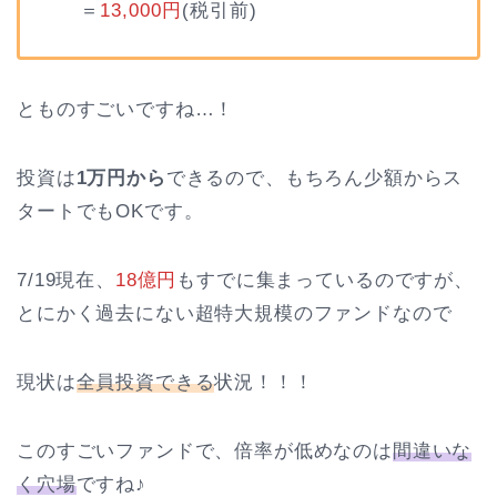
＝
13,000円
(税引前)
とものすごいですね…！
投資は
1万円から
できるので、もちろん少額からス
タートでもOKです。
7/19現在、
18億円
もすでに集まっているのですが、
とにかく過去にない超特大規模のファンドなので
現状は
全員投資できる
状況！！！
このすごいファンドで、倍率が低めなのは
間違いな
く穴場
ですね♪