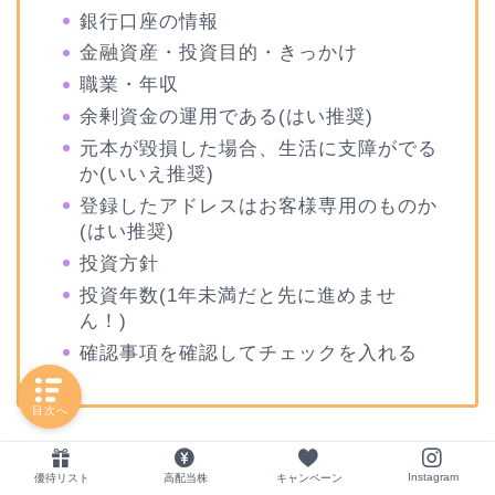
銀行口座の情報
金融資産・投資目的・きっかけ
職業・年収
余剰資金の運用である(はい推奨)
元本が毀損した場合、生活に支障がでる
か(いいえ推奨)
登録したアドレスはお客様専用のものか
(はい推奨)
投資方針
投資年数(1年未満だと先に進めませ
ん！)
確認事項を確認してチェックを入れる
目次へ
入力が終わったら、『内容に同意の上、スマホで本
Instagram
優待リスト
高配当株
キャンペーン
人確認書類提出へ進む』をタップ。