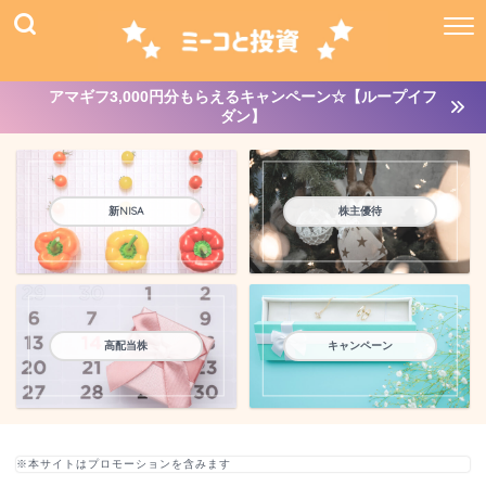
アマギフ3,000円分もらえるキャンペーン☆【ループイフ
ダン】
新NISA
株主優待
高配当株
キャンペーン
※本サイトはプロモーションを含みます