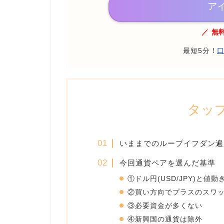
ア
／ 無
最短5分！
タッ
いままでのループイフダン遍
今回通貨ペアを選んだ基準
①ドル円(USD/JPY)と値
②買い方向でプラスのスワ
③必要資金が多くない
④新興国の通貨は除外