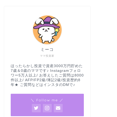
ミーコ
ママ投資家
ほったらかし投資で資産3000万円貯めた
7歳＆0歳のママです♪ Instagramフォロ
ワー5万人以上/ お答えしたご質問は8000
件以上/ AFP/FP2級/簿記2級/投資歴約8
年★ ご質問などはインスタのDMで♪
＼ Follow me ／