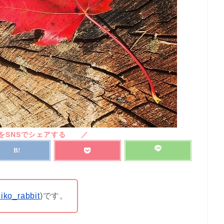
iko_rabbit
)です。