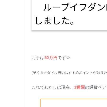
元手は
50万円
です☆
(早くカナダドル円のおすすめポイントが知り
これでわたしは現在、
3種類
の通貨ペア