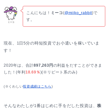
こんにちは！
ミーコ
(
@miiko_rabbit
)で
す。
ミーコ
現在、1日5分の時短投資でお小遣いを稼いでいま
す！
2020年は、合計
897,263円
の利益をだすことができま
した！(年利
18.69％
)(※リピート系のみ)
(※くわしい
投資成績はこちら
)
そんなわたしが1番はじめに手をだした投資は、
株