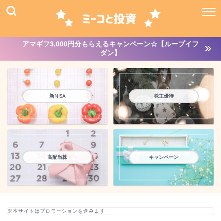
アマギフ3,000円分もらえるキャンペーン☆【ループイフ
ダン】
新NISA
株主優待
高配当株
キャンペーン
※本サイトはプロモーションを含みます