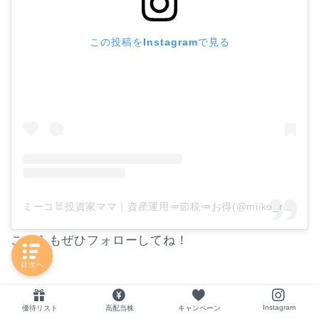
この投稿をInstagramで見る
ミーコ🐰投資家ママ｜資産運用🥕節税🥕お得(@miiko_rabbit)がシェアした投稿
こちらもぜひフォローしてね！
目次へ
Instagram
優待リスト
高配当株
キャンペーン