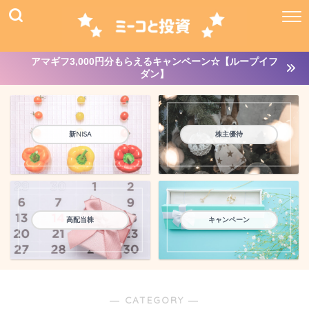
アマギフ3,000円分もらえるキャンペーン☆【ループイフ
ダン】
新NISA
株主優待
高配当株
キャンペーン
― CATEGORY ―