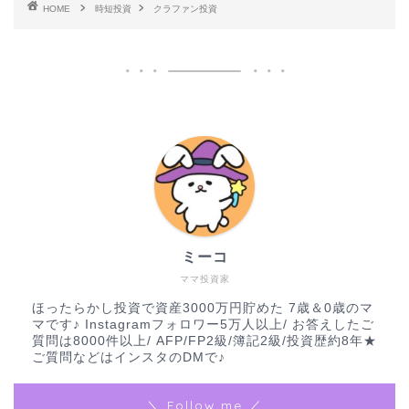
HOME
時短投資
クラファン投資
ミーコ
ママ投資家
ほったらかし投資で資産3000万円貯めた 7歳＆0歳のマ
マです♪ Instagramフォロワー5万人以上/ お答えしたご
質問は8000件以上/ AFP/FP2級/簿記2級/投資歴約8年★
ご質問などはインスタのDMで♪
＼ Follow me ／