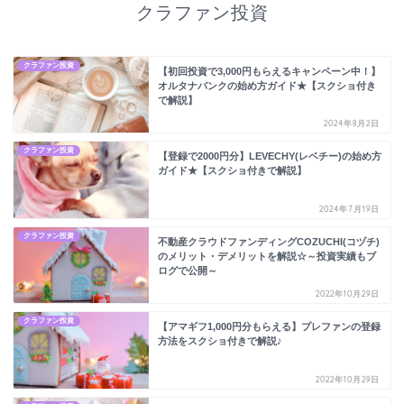
クラファン投資
クラファン投資
【初回投資で3,000円もらえるキャンペーン中！】
オルタナバンクの始め方ガイド★【スクショ付き
で解説】
2024年8月2日
クラファン投資
【登録で2000円分】LEVECHY(レベチー)の始め方
ガイド★【スクショ付きで解説】
2024年7月19日
クラファン投資
不動産クラウドファンディングCOZUCHI(コヅチ)
のメリット・デメリットを解説☆～投資実績もブ
ログで公開～
2022年10月29日
クラファン投資
【アマギフ1,000円分もらえる】プレファンの登録
方法をスクショ付きで解説♪
2022年10月29日