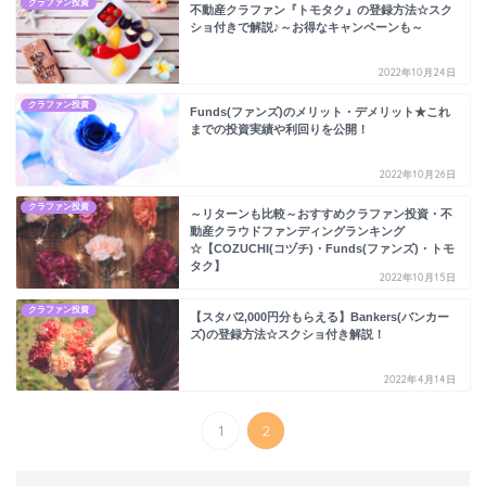
クラファン投資
不動産クラファン『トモタク』の登録方法☆スク
ショ付きで解説♪～お得なキャンペーンも～
2022年10月24日
クラファン投資
Funds(ファンズ)のメリット・デメリット★これ
までの投資実績や利回りを公開！
2022年10月26日
クラファン投資
～リターンも比較～おすすめクラファン投資・不
動産クラウドファンディングランキング
☆【COZUCHI(コヅチ)・Funds(ファンズ)・トモ
タク】
2022年10月15日
クラファン投資
【スタバ2,000円分もらえる】Bankers(バンカー
ズ)の登録方法☆スクショ付き解説！
2022年4月14日
1
2