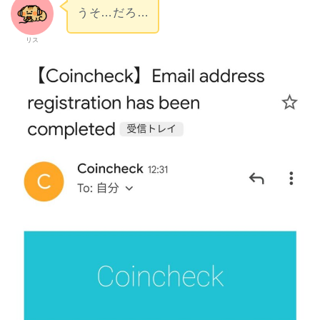
うそ…だろ…
リス