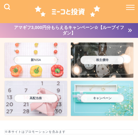
アマギフ3,000円分もらえるキャンペーン☆【ループイフ
ダン】
新NISA
株主優待
高配当株
キャンペーン
※本サイトはプロモーションを含みます