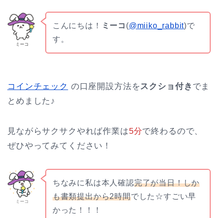
こんにちは！
ミーコ
(
@miiko_rabbit
)で
す。
ミーコ
コインチェック
の口座開設方法を
スクショ付き
でま
とめました♪
見ながらサクサクやれば作業は
5分
で終わるので、
ぜひやってみてください！
ちなみに私は本人確認
完了
が
当日
！
しか
も
書類提出
から
2時間
でした☆すごい早
ミーコ
かった！！！