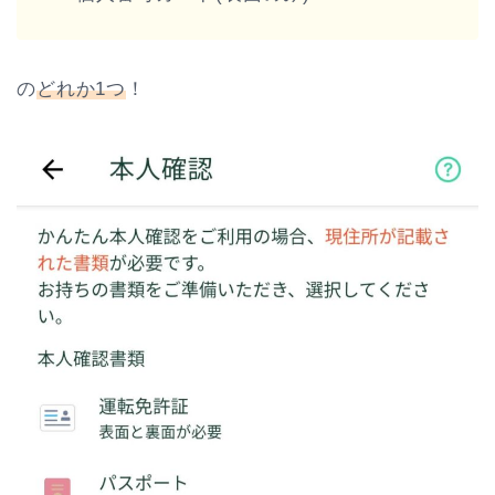
の
どれか1つ
！