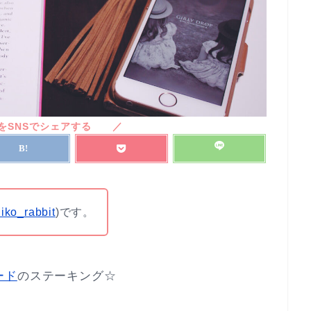
iko_rabbit
)です。
ード
のステーキング☆