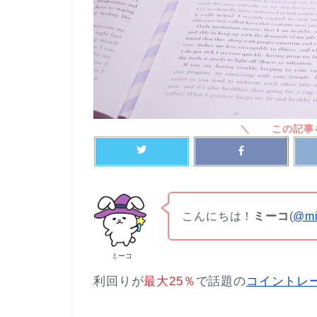
こんにちは！
ミーコ
(
@mi
ミーコ
利回りが
最大25％
で話題の
コイントレ