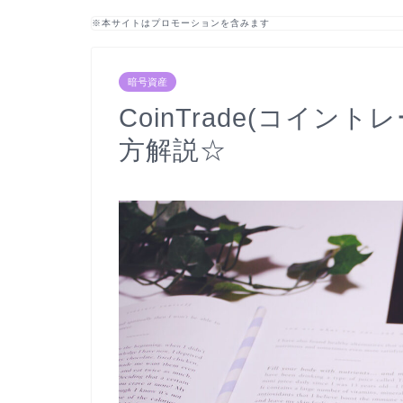
※本サイトはプロモーションを含みます
暗号資産
CoinTrade(コイ
方解説☆