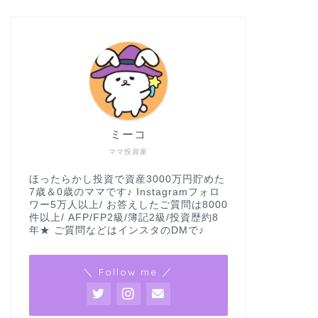
ミーコ
ママ投資家
ほったらかし投資で資産3000万円貯めた
7歳＆0歳のママです♪ Instagramフォロ
ワー5万人以上/ お答えしたご質問は8000
件以上/ AFP/FP2級/簿記2級/投資歴約8
年★ ご質問などはインスタのDMで♪
＼ Follow me ／