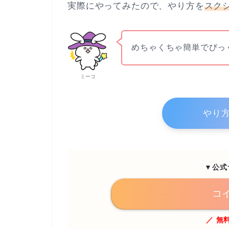
実際にやってみたので、やり方を
スク
めちゃくちゃ簡単でびっ
ミーコ
やり方
▼公式
コ
／ 無