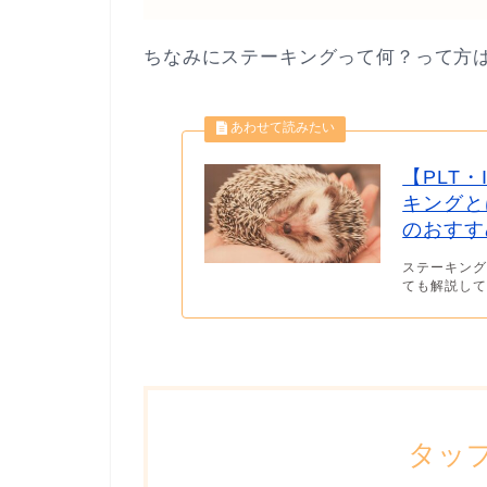
ちなみにステーキングって何？って方
【PLT・
キングと
のおすす
ステーキング
ても解説してい
タッ