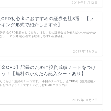
2019年11月12日
金CFD初心者におすすめの証券会社3選！【ラ
ンキング形式で紹介します☆】
ラ子 金CFD投資をしてみたいけど、どの証券会社を使えばいいのか分か
ない… アラ男 初心者でも取引しやすい証券会社 …
2019年11月3日
【金CFD】記録のために投資成績ノートをつけ
よう！【無料のかんたん記入シートあり】
んにちは！主婦のミーコです。 今回のテーマは、金CFDの【投資成績ノ
トをつけよう！】です☆ わたしはGMOクリック証 …
2019年10月2日