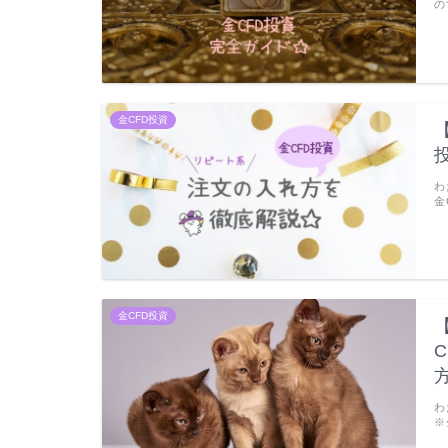
の
金CFD投資
わ
金
金CFD投資
わ
※