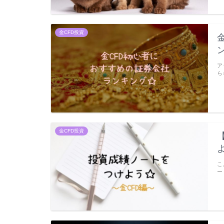
金CFD投資
ア
ら
金CFD投資
こ
ー