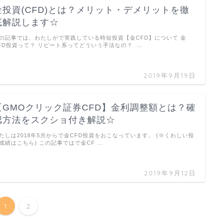
金投資(CFD)とは？メリット・デメリットを徹
底解説します☆
の記事では、わたしがで実践している時短投資【金CFD】について 金
FD投資って？ リピート系ってどういう手法なの？ …
2019年9月19日
【GMOクリック証券CFD】金利調整額とは？確
認方法をスクショ付き解説☆
たしは2018年5月からで金CFD投資をおこなっています。 (※くわしい投
成績はこちら) この記事ではで金CF …
2019年9月12日
1
2