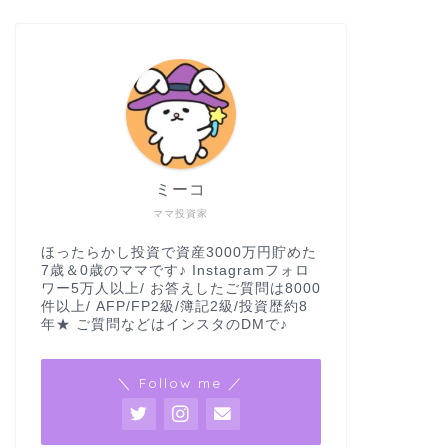
ミーコ
ママ投資家
ほったらかし投資で資産3000万円貯めた
7歳＆0歳のママです♪ Instagramフォロ
ワー5万人以上/ お答えしたご質問は8000
件以上/ AFP/FP2級/簿記2級/投資歴約8
年★ ご質問などはインスタのDMで♪
＼ Follow me ／