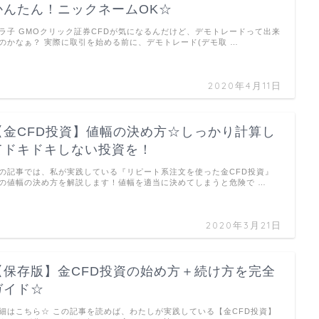
かんたん！ニックネームOK☆
ラ子 GMOクリック証券CFDが気になるんだけど、デモトレードって出来
のかなぁ？ 実際に取引を始める前に、デモトレード(デモ取 …
2020年4月11日
【金CFD投資】値幅の決め方☆しっかり計算し
てドキドキしない投資を！
の記事では、私が実践している『リピート系注文を使った金CFD投資』
の値幅の決め方を解説します！値幅を適当に決めてしまうと危険で …
2020年3月21日
【保存版】金CFD投資の始め方＋続け方を完全
ガイド☆
細はこちら☆ この記事を読めば、わたしが実践している【金CFD投資】