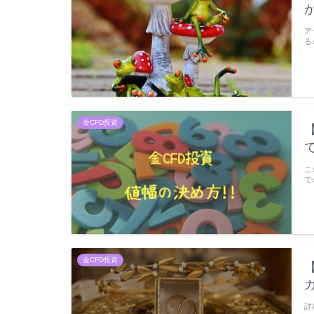
ア
る
金CFD投資
こ
で
金CFD投資
詳