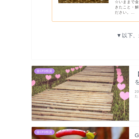
☆いままで金
きたこと・
ださい。...
▼以下、
金CFD投資
2
た
金CFD投資