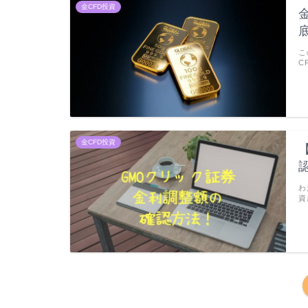
金CFD投資
こ
C
金CFD投資
わ
資