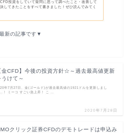
CFD投資をしていて疑問に思って調べたこと・改善して
解決してきたことをすべて書きました！ぜひ読んでみてく
最新の記事です▼
【金CFD】今後の投資方針☆～過去最高値更新
をうけて～
020年7月27日、金(ゴールド)が過去最高値の1921ドルを更新しまし
…！ ミーコ すごい急上昇！ こ …
2020年7月28日
GMOクリック証券CFDのデモトレードは申込み