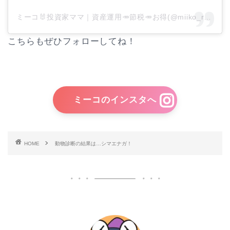
ミーコ🐰投資家ママ｜資産運用🥕節税🥕お得(@miiko_rabbit)がシェアした投稿
こちらもぜひフォローしてね！
ミーコのインスタへ
HOME
動物診断の結果は…シマエナガ！