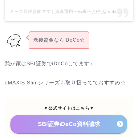
ミーコ🐰投資家ママ｜資産運用🥕節税🥕お得(@miiko_rabbit)がシェアした投稿
老後資金ならiDeCo☆
我が家はSBI証券でiDeCoしてます♪
eMAXIS Slimシリーズも取り扱ってておすすめ☆
▼公式サイトはこちら▼
SBI証券iDeCo資料請求