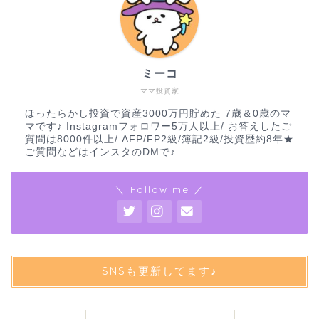
ミーコ
ママ投資家
ほったらかし投資で資産3000万円貯めた 7歳＆0歳のマ
マです♪ Instagramフォロワー5万人以上/ お答えしたご
質問は8000件以上/ AFP/FP2級/簿記2級/投資歴約8年★
ご質問などはインスタのDMで♪
＼ Follow me ／
SNSも更新してます♪