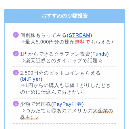
おすすめの少額投資
個別株もらってみる(
STREAM
)
⇒最大5,000円分の株が
無料で
もらえる♪
1円
からできるクラファン投資(
Funds
)
⇒楽天証券とのタイアップで話題☆
2,500円分のビットコインもらえる
(
bitFlyer
)
⇒1円からの購入も◎値上がりしたとき
のために仕込んでおきたい
少額で米国株(
PayPay証券
)
⇒つみたても◎あのアメリカの
大企業の
株主に♪