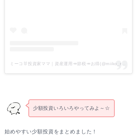
ミーコ🐰投資家ママ｜資産運用🥕節税🥕お得(@miiko_rabbit)がシェアした投稿
少額投資いろいろやってみよ～☆
始めやすい少額投資をまとめました！