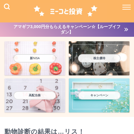
アマギフ3,000円分もらえるキャンペーン☆【ループイフ
ダン】
新NISA
株主優待
高配当株
キャンペーン
動物診断の結果は…リス！