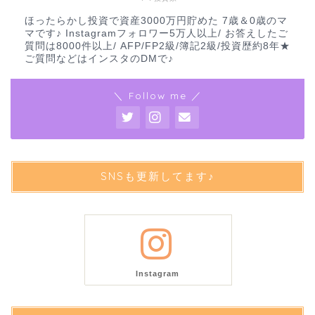
ほったらかし投資で資産3000万円貯めた 7歳＆0歳のマ
マです♪ Instagramフォロワー5万人以上/ お答えしたご
質問は8000件以上/ AFP/FP2級/簿記2級/投資歴約8年★
ご質問などはインスタのDMで♪
＼ Follow me ／
SNSも更新してます♪
Instagram