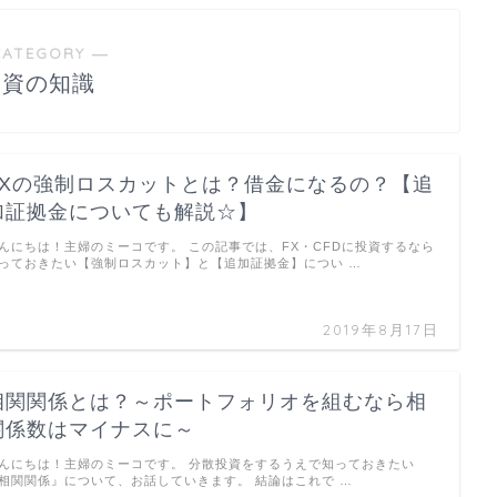
CATEGORY ―
投資の知識
FXの強制ロスカットとは？借金になるの？【追
加証拠金についても解説☆】
んにちは！主婦のミーコです。 この記事では、FX・CFDに投資するなら
っておきたい【強制ロスカット】と【追加証拠金】につい …
2019年8月17日
相関関係とは？～ポートフォリオを組むなら相
関係数はマイナスに～
んにちは！主婦のミーコです。 分散投資をするうえで知っておきたい
相関関係』について、お話していきます。 結論はこれで …