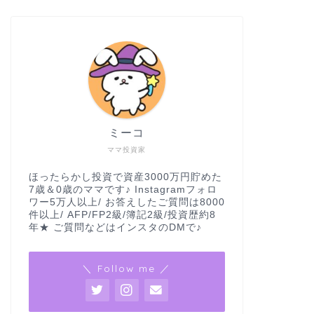
ミーコ
ママ投資家
ほったらかし投資で資産3000万円貯めた
7歳＆0歳のママです♪ Instagramフォロ
ワー5万人以上/ お答えしたご質問は8000
件以上/ AFP/FP2級/簿記2級/投資歴約8
年★ ご質問などはインスタのDMで♪
＼ Follow me ／