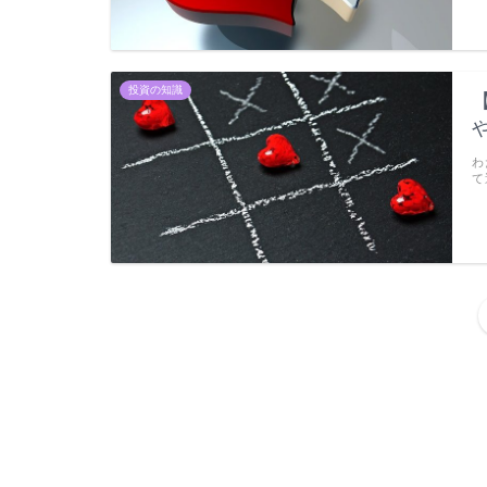
投資の知識
わ
て