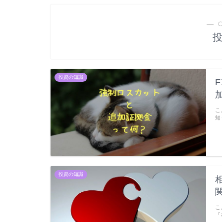
― 
投資の知識
こ
知
投資の知識
こ
『