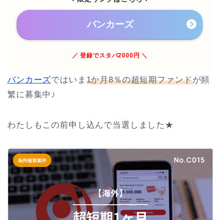
バンカーズ
／ 登録でスタバ2000円 ＼
バンカーズ
ではいま
1か月8％の超短期ファンド
が頻
繁に募集中♪
わたしもこの前申し込んで当選しました★