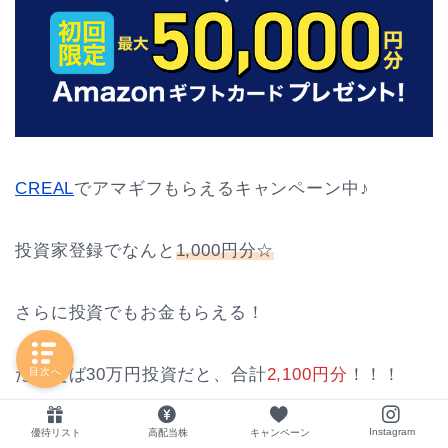
CREAL
でアマギフもらえるキャンペーン中♪
投資家登録でなんと
1,000円分☆
さらに投資でもお金もらえる！
たとえば30万円投資だと、合計
2,100円分
！！！
目次へ
Instagram
優待リスト
高配当株
キャンペーン