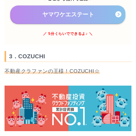
ヤマワケエステート
／ 5分くらいでできるよ♪ ＼
3．COZUCHI
不動産クラファンの王様！COZUCHI☆