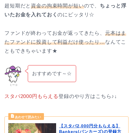
超短期だと
資金の拘束時間が短い
ので、
ちょっと浮
いたお金を入れておく
のにピッタリ☆
ファンドが終わってお金が返ってきたら、
元本はま
たファンドに投資して利益だけ使ったり…
なんてこ
ともできちゃいます★
おすすめです～☆
ミーコ
スタバ2000円もらえる
登録のやり方はこちら♪↓
【スタバ2,000円分もらえる】
Bankers(バンカーズ)の登録方