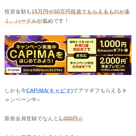
投資金額も
15万円や30万円投資でもらえるものが多
く、ハードルが低め
です！
しかも今
CAPIMA(キャピマ)
でアマギフもらえるキ
ャンペーン中♪
新規会員登録でなんと
1,000円☆