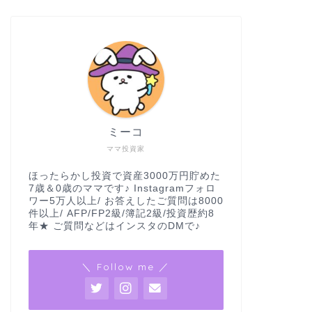
ミーコ
ママ投資家
ほったらかし投資で資産3000万円貯めた
7歳＆0歳のママです♪ Instagramフォロ
ワー5万人以上/ お答えしたご質問は8000
件以上/ AFP/FP2級/簿記2級/投資歴約8
年★ ご質問などはインスタのDMで♪
＼ Follow me ／