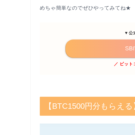
めちゃ簡単なのでぜひやってみてね★
▼公
SB
／ ビット
【BTC1500円分もら