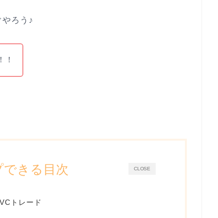
やろう♪
！！
プできる目次
CLOSE
IVCトレード